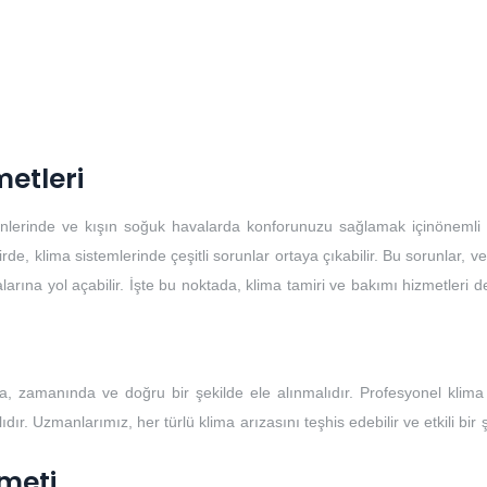
metleri
günlerinde ve kışın soğuk havalarda konforunuzu sağlamak içinönemli b
, klima sistemlerinde çeşitli sorunlar ortaya çıkabilir. Bu sorunlar, ver
larına yol açabilir. İşte bu noktada, klima tamiri ve bakımı hizmetleri 
, zamanında ve doğru bir şekilde ele alınmalıdır. Profesyonel klima 
ır. Uzmanlarımız, her türlü klima arızasını teşhis edebilir ve etkili bir 
meti