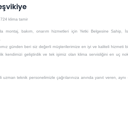
eşvikiye
724 klima tamir
da montaj, bakım, onarım hizmetleri için Yetki Belgesine Sahip, İs
.
mız günden beri siz değerli müşterilerimize en iyi ve kaliteli hizmeti b
k kendimizi geliştirdik ve tek işimiz olan klima servisliğini en uç no
li uzman teknik personelimizle çağrılarınıza anında yanıt veren, aynı
i