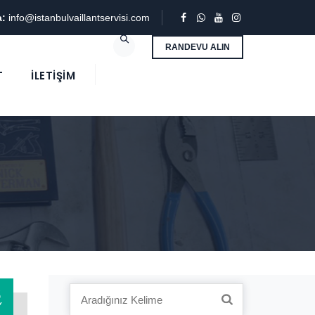
a:
info@istanbulvaillantservisi.com
RANDEVU ALIN
T
İLETIŞIM
3
Search
Y
for: