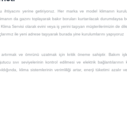
u ihtiyacını yerine getiriyoruz. Her marka ve model klimanın kuru
limanın da gazını toplayarak bakır boruları kurtarılacak durumdaysa bo
 Klima Servisi olarak evini veya iş yerini taşıyan müşterilerimizin de dile
açlarımız ile yeni adrese taşıyarak burada yine kurulumlarını yapıyoruz
ı artırmak ve ömrünü uzatmak için kritik öneme sahiptir. Bakım işle
ğutucu sıvı seviyelerinin kontrol edilmesi ve elektrik bağlantılarının 
ıldığında, klima sistemlerinin verimliliği artar, enerji tüketimi azalır 