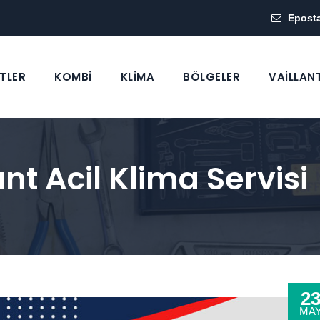
Epost
TLER
KOMBİ
KLİMA
BÖLGELER
VAİLLAN
ant Acil Klima Servisi
2
MA