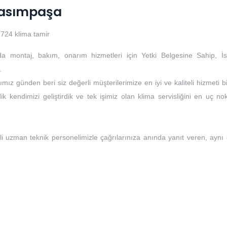
 Kasımpaşa
724 klima tamir
da montaj, bakım, onarım hizmetleri için Yetki Belgesine Sahip, İs
.
mız günden beri siz değerli müşterilerimize en iyi ve kaliteli hizmeti b
k kendimizi geliştirdik ve tek işimiz olan klima servisliğini en uç no
li uzman teknik personelimizle çağrılarınıza anında yanıt veren, aynı
i