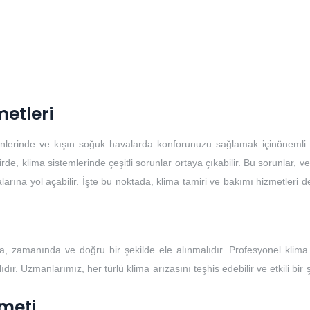
metleri
günlerinde ve kışın soğuk havalarda konforunuzu sağlamak içinönemli b
, klima sistemlerinde çeşitli sorunlar ortaya çıkabilir. Bu sorunlar, ver
larına yol açabilir. İşte bu noktada, klima tamiri ve bakımı hizmetleri 
, zamanında ve doğru bir şekilde ele alınmalıdır. Profesyonel klima 
ır. Uzmanlarımız, her türlü klima arızasını teşhis edebilir ve etkili bir 
meti