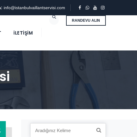
a:
info@istanbulvaillantservisi.com
RANDEVU ALIN
T
İLETIŞIM
si
3
Search
Y
for: