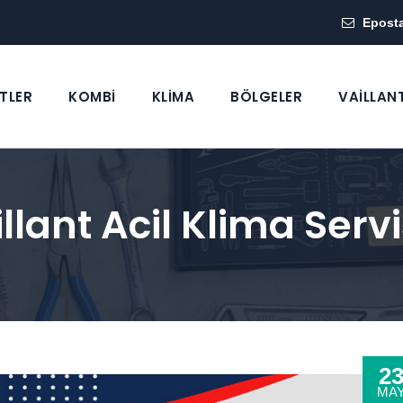
Epost
TLER
KOMBİ
KLİMA
BÖLGELER
VAİLLAN
lant Acil Klima Servi
2
MA