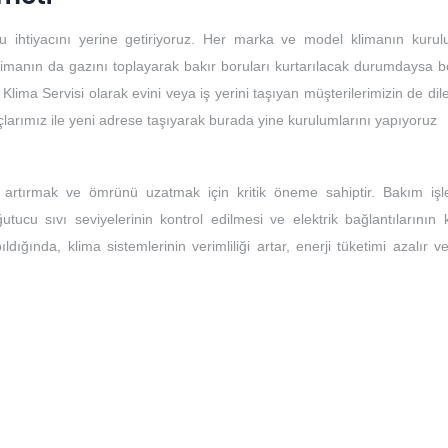
u ihtiyacını yerine getiriyoruz. Her marka ve model klimanın kuru
limanın da gazını toplayarak bakır boruları kurtarılacak durumdaysa bo
 Klima Servisi olarak evini veya iş yerini taşıyan müşterilerimizin de dile
açlarımız ile yeni adrese taşıyarak burada yine kurulumlarını yapıyoruz
ı artırmak ve ömrünü uzatmak için kritik öneme sahiptir. Bakım işle
ğutucu sıvı seviyelerinin kontrol edilmesi ve elektrik bağlantılarının 
ıldığında, klima sistemlerinin verimliliği artar, enerji tüketimi azalır 