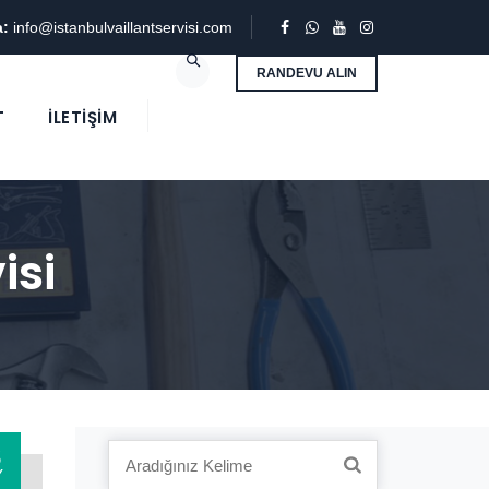
a:
info@istanbulvaillantservisi.com
RANDEVU ALIN
T
İLETIŞIM
isi
3
Search
Y
for: