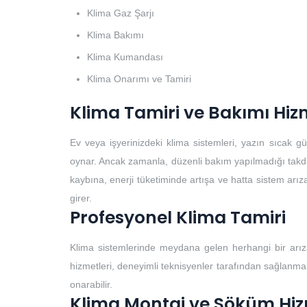
Klima Gaz Şarjı
Klima Bakımı
Klima Kumandası
Klima Onarımı ve Tamiri
Klima Tamiri ve Bakımı Hiz
Ev veya işyerinizdeki klima sistemleri, yazın sıcak 
oynar. Ancak zamanla, düzenli bakım yapılmadığı takdirde
kaybına, enerji tüketiminde artışa ve hatta sistem arıza
girer.
Profesyonel Klima Tamiri
Klima sistemlerinde meydana gelen herhangi bir arıza
hizmetleri, deneyimli teknisyenler tarafından sağlanmalıd
onarabilir.
Klima Montaj ve Söküm Hiz