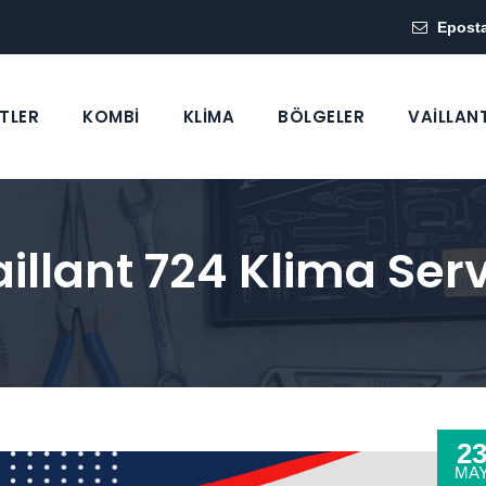
Epost
TLER
KOMBİ
KLİMA
BÖLGELER
VAİLLAN
lant 724 Klima Serv
2
MA