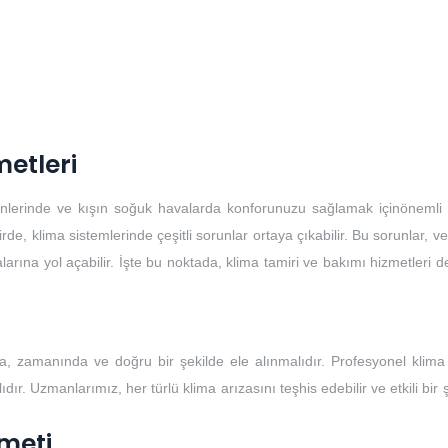
metleri
günlerinde ve kışın soğuk havalarda konforunuzu sağlamak içinönemli b
, klima sistemlerinde çeşitli sorunlar ortaya çıkabilir. Bu sorunlar, ver
larına yol açabilir. İşte bu noktada, klima tamiri ve bakımı hizmetleri 
, zamanında ve doğru bir şekilde ele alınmalıdır. Profesyonel klima 
ır. Uzmanlarımız, her türlü klima arızasını teşhis edebilir ve etkili bir 
meti