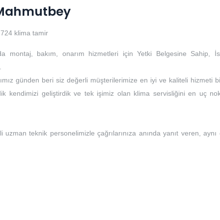
i Mahmutbey
724 klima tamir
da montaj, bakım, onarım hizmetleri için Yetki Belgesine Sahip, İs
.
mız günden beri siz değerli müşterilerimize en iyi ve kaliteli hizmeti b
k kendimizi geliştirdik ve tek işimiz olan klima servisliğini en uç no
li uzman teknik personelimizle çağrılarınıza anında yanıt veren, aynı
i