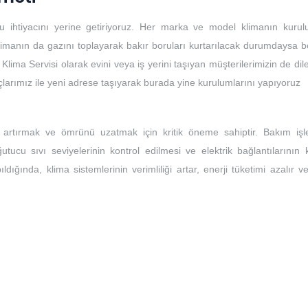
u ihtiyacını yerine getiriyoruz. Her marka ve model klimanın kuru
limanın da gazını toplayarak bakır boruları kurtarılacak durumdaysa bo
 Klima Servisi olarak evini veya iş yerini taşıyan müşterilerimizin de dile
açlarımız ile yeni adrese taşıyarak burada yine kurulumlarını yapıyoruz
ı artırmak ve ömrünü uzatmak için kritik öneme sahiptir. Bakım işle
ğutucu sıvı seviyelerinin kontrol edilmesi ve elektrik bağlantılarının 
ıldığında, klima sistemlerinin verimliliği artar, enerji tüketimi azalır 