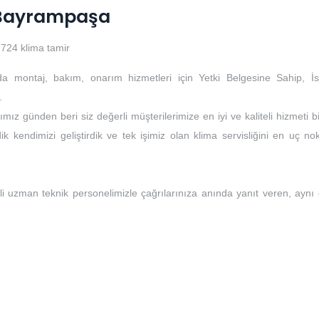
i Bayrampaşa
724 klima tamir
da montaj, bakım, onarım hizmetleri için Yetki Belgesine Sahip, İs
.
mız günden beri siz değerli müşterilerimize en iyi ve kaliteli hizmeti b
k kendimizi geliştirdik ve tek işimiz olan klima servisliğini en uç no
li uzman teknik personelimizle çağrılarınıza anında yanıt veren, aynı
i