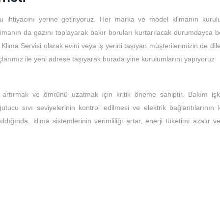
u ihtiyacını yerine getiriyoruz. Her marka ve model klimanın kuru
limanın da gazını toplayarak bakır boruları kurtarılacak durumdaysa bo
 Klima Servisi olarak evini veya iş yerini taşıyan müşterilerimizin de dile
açlarımız ile yeni adrese taşıyarak burada yine kurulumlarını yapıyoruz
ı artırmak ve ömrünü uzatmak için kritik öneme sahiptir. Bakım işle
ğutucu sıvı seviyelerinin kontrol edilmesi ve elektrik bağlantılarının 
ıldığında, klima sistemlerinin verimliliği artar, enerji tüketimi azalır 