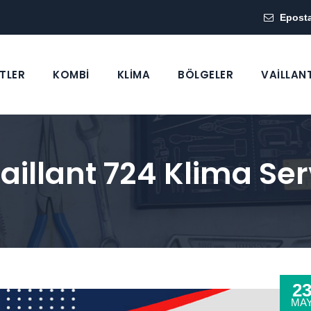
Epost
TLER
KOMBİ
KLİMA
BÖLGELER
VAİLLAN
llant 724 Klima Serv
2
MA