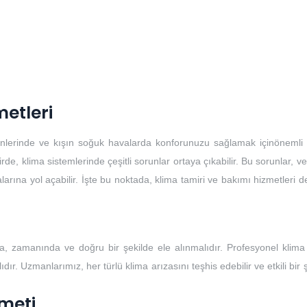
metleri
günlerinde ve kışın soğuk havalarda konforunuzu sağlamak içinönemli b
, klima sistemlerinde çeşitli sorunlar ortaya çıkabilir. Bu sorunlar, ver
larına yol açabilir. İşte bu noktada, klima tamiri ve bakımı hizmetleri 
, zamanında ve doğru bir şekilde ele alınmalıdır. Profesyonel klima 
ır. Uzmanlarımız, her türlü klima arızasını teşhis edebilir ve etkili bir 
meti