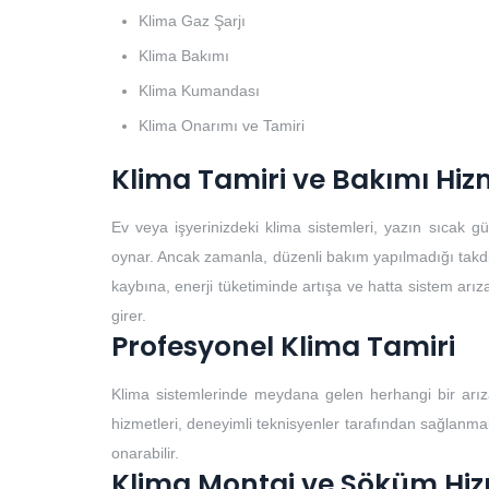
Klima Gaz Şarjı
Klima Bakımı
Klima Kumandası
Klima Onarımı ve Tamiri
Klima Tamiri ve Bakımı Hiz
Ev veya işyerinizdeki klima sistemleri, yazın sıcak 
oynar. Ancak zamanla, düzenli bakım yapılmadığı takdirde
kaybına, enerji tüketiminde artışa ve hatta sistem arıza
girer.
Profesyonel Klima Tamiri
Klima sistemlerinde meydana gelen herhangi bir arıza
hizmetleri, deneyimli teknisyenler tarafından sağlanmalıd
onarabilir.
Klima Montaj ve Söküm Hiz