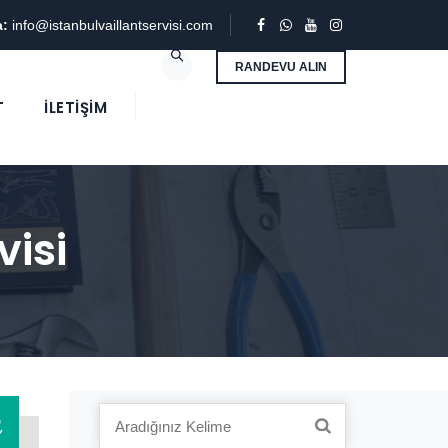
a:
info@istanbulvaillantservisi.com
RANDEVU ALIN
T
İLETIŞIM
isi
3
Search
Y
for: