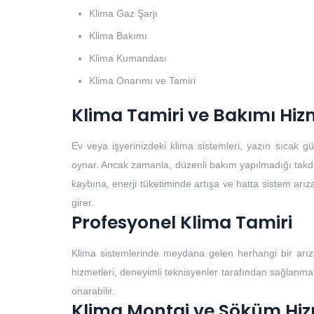
Klima Gaz Şarjı
Klima Bakımı
Klima Kumandası
Klima Onarımı ve Tamiri
Klima Tamiri ve Bakımı Hiz
Ev veya işyerinizdeki klima sistemleri, yazın sıcak 
oynar. Ancak zamanla, düzenli bakım yapılmadığı takdirde
kaybına, enerji tüketiminde artışa ve hatta sistem arıza
girer.
Profesyonel Klima Tamiri
Klima sistemlerinde meydana gelen herhangi bir arıza
hizmetleri, deneyimli teknisyenler tarafından sağlanmalıd
onarabilir.
Klima Montaj ve Söküm Hiz