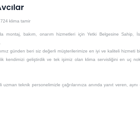
Avcılar
724 klima tamir
da montaj, bakım, onarım hizmetleri için Yetki Belgesine Sahip, İs
.
mız günden beri siz değerli müşterilerimize en iyi ve kaliteli hizmeti b
k kendimizi geliştirdik ve tek işimiz olan klima servisliğini en uç no
li uzman teknik personelimizle çağrılarınıza anında yanıt veren, aynı
i