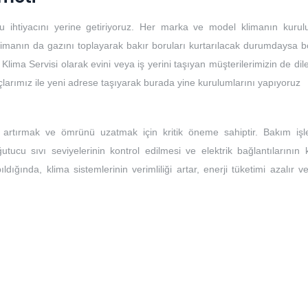
u ihtiyacını yerine getiriyoruz. Her marka ve model klimanın kuru
limanın da gazını toplayarak bakır boruları kurtarılacak durumdaysa bo
 Klima Servisi olarak evini veya iş yerini taşıyan müşterilerimizin de dile
açlarımız ile yeni adrese taşıyarak burada yine kurulumlarını yapıyoruz
ı artırmak ve ömrünü uzatmak için kritik öneme sahiptir. Bakım işle
ğutucu sıvı seviyelerinin kontrol edilmesi ve elektrik bağlantılarının 
ıldığında, klima sistemlerinin verimliliği artar, enerji tüketimi azalır 