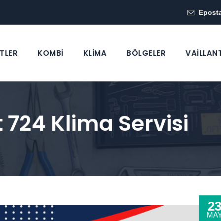
Epost
TLER
KOMBİ
KLİMA
BÖLGELER
VAİLLAN
t 724 Klima Servisi
2
MA