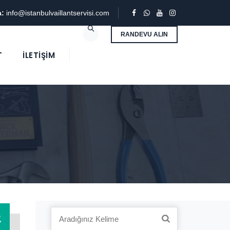
a:
info@istanbulvaillantservisi.com
RANDEVU ALIN
T
İLETIŞIM
3
Search
Y
for: