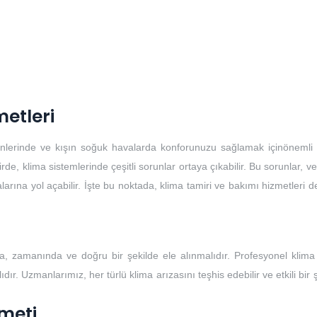
metleri
günlerinde ve kışın soğuk havalarda konforunuzu sağlamak içinönemli b
, klima sistemlerinde çeşitli sorunlar ortaya çıkabilir. Bu sorunlar, ver
larına yol açabilir. İşte bu noktada, klima tamiri ve bakımı hizmetleri 
, zamanında ve doğru bir şekilde ele alınmalıdır. Profesyonel klima 
ır. Uzmanlarımız, her türlü klima arızasını teşhis edebilir ve etkili bir 
meti